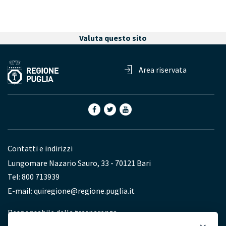
Valuta questo sito
Area riservata
Contatti e indirizzi
Lungomare Nazario Sauro, 33 - 70121 Bari
Tel: 800 713939
E-mail:
quiregione@regione.puglia.it
Redazione
Responsabile della trasparenza