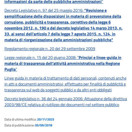
informazioni da parte delle pubbliche amministrazioni
"
Decreto Legislativo n. 97 del 25 maggio 2016:
"Revisione e
semplificazione delle disposizioni in materia di prevenzione della
corruzione, pubblicità e trasparenza, correttivo della legge 6
novembre 2012, n. 190 e del decreto legislativo 14 marzo 2013, n.
33, ai sensi dell'articolo 7 della legge 7 agosto 2015, n. 124, in
materia di riorganizzazione delle amministrazioni pubbliche"
Regolamento regionale n. 20 del 29 settembre 2009
Legge regionale n. 15 del 20 giugno 2008: "
Principi e linee-guida in
materia di trasparenza dell'attività amministrativa nella Regione
Puglia
"
Linee guida in materia di trattamento di dati personali, contenuti anche
in atti e documenti amministrativi, effettuato per finalità di pubblicità e
trasparenza sul web da soggetti pubblici e da altri enti obbligati
Decreto legislativo n. 36 del 24 gennaio 2006: Attuazione della direttiva
2003/98/CE relativa al riutilizzo dei documenti nel settore pubblico
Data di ultima modifica:
20/11/2025
Data di pubblicazione:
05/09/2018