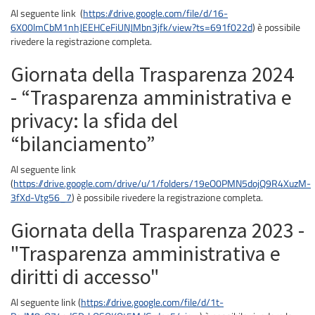
Al seguente link (
https://drive.google.com/file/d/16-
6X00lmCbM1nhJEEHCeFiUNJMbn3jfk/view?ts=691f022d
) è possibile
rivedere la registrazione completa.
Giornata della Trasparenza 2024
- “Trasparenza amministrativa e
privacy: la sfida del
“bilanciamento”
Al seguente link
(
https://drive.google.com/drive/u/1/folders/19eO0PMN5dojQ9R4XuzM-
3fXd-Vtg56_7
) è possibile rivedere la registrazione completa.
Giornata della Trasparenza 2023 -
"Trasparenza amministrativa e
diritti di accesso"
Al seguente link (
https://drive.google.com/file/d/1t-