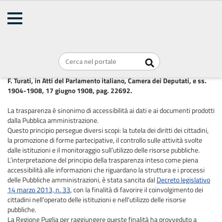
AMMINISTRAZIONE
TRASPARENTE
Amministrazione Trasparente
REGIONE PUGLIA
"Dove un superiore pubblico interesse non imponga un momentaneo
segreto, la casa dell'amministrazione dovrebbe essere di vetro".
F. Turati, in Atti del Parlamento italiano, Camera dei Deputati, e ss.
1904-1908, 17 giugno 1908, pag. 22692.
La trasparenza è sinonimo di accessibilità ai dati e ai documenti prodotti
dalla Pubblica amministrazione.
Questo principio persegue diversi scopi: la tutela dei diritti dei cittadini,
la promozione di forme partecipative, il controllo sulle attività svolte
dalle istituzioni e il monitoraggio sull’utilizzo delle risorse pubbliche.
L’interpretazione del principio della trasparenza inteso come piena
accessibilità alle informazioni che riguardano la struttura e i processi
delle Pubbliche amministrazioni, è stata sancita dal
Decreto legislativo
14 marzo 2013, n. 33
, con la finalità di favorire il coinvolgimento dei
cittadini nell'operato delle istituzioni e nell'utilizzo delle risorse
pubbliche.
La Regione Puglia per raggiungere queste finalità ha provveduto a