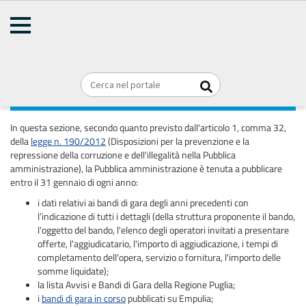
AMMINISTRAZIONE
Home
TRASPARENTE
Briciole
REGIONE PUGLIA
di
pane
Bandi di gara e contratti
In questa sezione, secondo quanto previsto dall'articolo 1, comma 32,
della
legge n. 190/2012
(Disposizioni per la prevenzione e la
repressione della corruzione e dell'illegalità nella Pubblica
amministrazione), la Pubblica amministrazione è tenuta a pubblicare
entro il 31 gennaio di ogni anno:
i dati relativi ai bandi di gara degli anni precedenti con
l’indicazione di tutti i dettagli (della struttura proponente il bando,
l'oggetto del bando, l'elenco degli operatori invitati a presentare
offerte, l'aggiudicatario, l'importo di aggiudicazione, i tempi di
completamento dell'opera, servizio o fornitura, l'importo delle
somme liquidate);
la lista Avvisi e Bandi di Gara della Regione Puglia;
i
bandi di gara in corso
pubblicati su Empulia;