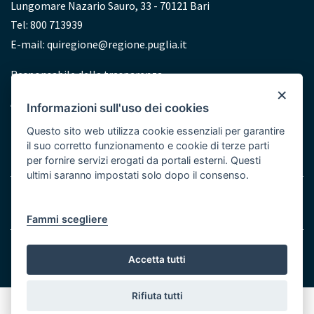
Lungomare Nazario Sauro, 33 - 70121 Bari
Tel: 800 713939
E-mail:
quiregione@regione.puglia.it
Redazione
Responsabile della trasparenza
×
Accessibilità
Informazioni sull'uso dei cookies
Dichiarazione di accessibilità
Questo sito web utilizza cookie essenziali per garantire
il suo corretto funzionamento e cookie di terze parti
per fornire servizi erogati da portali esterni. Questi
ultimi saranno impostati solo dopo il consenso.
Note legali
Cookie e Privacy
Menu
Fammi scegliere
Bottom
© Regione Puglia
Accetta tutti
Rifiuta tutti