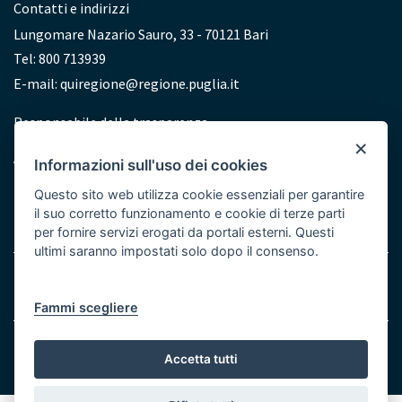
Contatti e indirizzi
Lungomare Nazario Sauro, 33 - 70121 Bari
Tel: 800 713939
E-mail:
quiregione@regione.puglia.it
Redazione
Responsabile della trasparenza
×
Accessibilità
Informazioni sull'uso dei cookies
Dichiarazione di accessibilità
Questo sito web utilizza cookie essenziali per garantire
il suo corretto funzionamento e cookie di terze parti
per fornire servizi erogati da portali esterni. Questi
ultimi saranno impostati solo dopo il consenso.
Note legali
Cookie e Privacy
Menu
Fammi scegliere
Bottom
© Regione Puglia
Accetta tutti