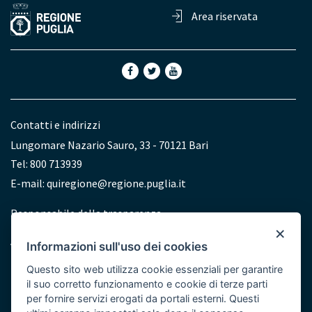
Area riservata
Contatti e indirizzi
Lungomare Nazario Sauro, 33 - 70121 Bari
Tel: 800 713939
E-mail:
quiregione@regione.puglia.it
Redazione
Responsabile della trasparenza
×
Accessibilità
Informazioni sull'uso dei cookies
Dichiarazione di accessibilità
Questo sito web utilizza cookie essenziali per garantire
il suo corretto funzionamento e cookie di terze parti
per fornire servizi erogati da portali esterni. Questi