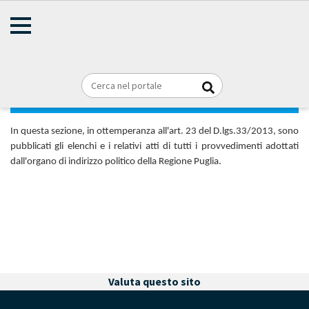
AMMINISTRAZIONE
TRASPARENTE
Home
Provvedimenti
Briciole
REGIONE PUGLIA
di
pane
Provvedimenti organi indirizzo politico
In questa sezione, in ottemperanza all'art. 23 del D.lgs.33/2013, sono
pubblicati gli elenchi e i relativi atti di tutti i provvedimenti adottati
dall'organo di indirizzo politico della Regione Puglia.
Valuta questo sito