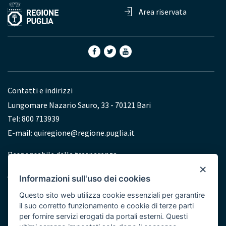
Area riservata
Contatti e indirizzi
Lungomare Nazario Sauro, 33 - 70121 Bari
Tel: 800 713939
E-mail:
quiregione@regione.puglia.it
Redazione
Responsabile della trasparenza
×
Accessibilità
Informazioni sull'uso dei cookies
Dichiarazione di accessibilità
Questo sito web utilizza cookie essenziali per garantire
il suo corretto funzionamento e cookie di terze parti
per fornire servizi erogati da portali esterni. Questi