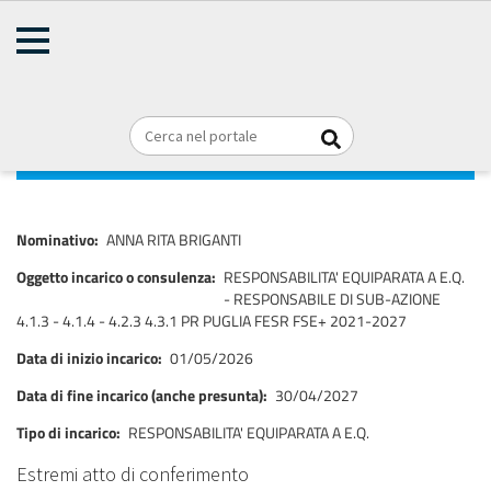
AMMINISTRAZIONE
TRASPARENTE
Home
Consulenti e collaboratori
Titolari di incarichi di collaborazione
Briciole
REGIONE PUGLIA
o consulenza
di
pane
ANNA RITA BRIGANTI
Nominativo
ANNA RITA BRIGANTI
Oggetto incarico o consulenza
RESPONSABILITA' EQUIPARATA A E.Q.
- RESPONSABILE DI SUB-AZIONE
4.1.3 - 4.1.4 - 4.2.3 4.3.1 PR PUGLIA FESR FSE+ 2021-2027
Data di inizio incarico
01/05/2026
Data di fine incarico (anche presunta)
30/04/2027
Tipo di incarico
RESPONSABILITA' EQUIPARATA A E.Q.
Estremi atto di conferimento