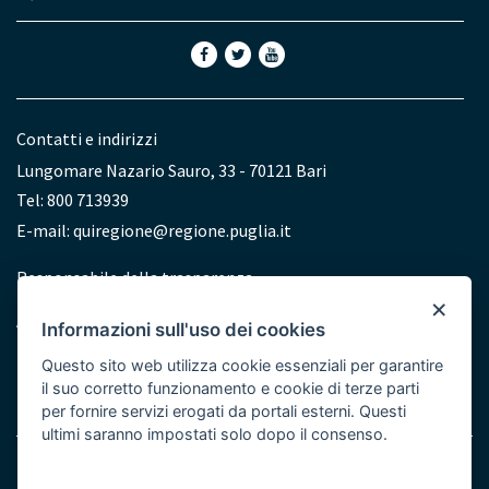
Contatti e indirizzi
Lungomare Nazario Sauro, 33 - 70121 Bari
Tel: 800 713939
E-mail:
quiregione@regione.puglia.it
Redazione
Responsabile della trasparenza
×
Accessibilità
Informazioni sull'uso dei cookies
Dichiarazione di accessibilità
Questo sito web utilizza cookie essenziali per garantire
il suo corretto funzionamento e cookie di terze parti
per fornire servizi erogati da portali esterni. Questi
ultimi saranno impostati solo dopo il consenso.
Note legali
Cookie e Privacy