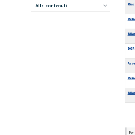
Riac
Altri contenuti
Rend
Bila
DGR 
Asse
Rend
Bila
Pa
Per