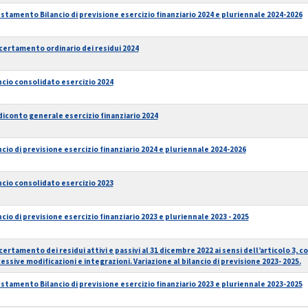
stamento Bilancio di previsione esercizio finanziario 2024 e pluriennale 2024-2026
certamento ordinario dei residui 2024
ncio consolidato esercizio 2024
iconto generale esercizio finanziario 2024
ncio di previsione esercizio finanziario 2024 e pluriennale 2024-2026
ncio consolidato esercizio 2023
ncio di previsione esercizio finanziario 2023 e pluriennale 2023 - 2025
certamento dei residui attivi e passivi al 31 dicembre 2022 ai sensi dell’articolo 3, co
essive modificazioni e integrazioni. Variazione al bilancio di previsione 2023- 2025.
stamento Bilancio di previsione esercizio finanziario 2023 e pluriennale 2023-2025