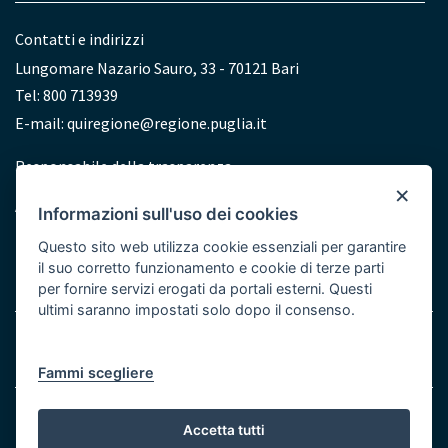
Contatti e indirizzi
Lungomare Nazario Sauro, 33 - 70121 Bari
Tel: 800 713939
E-mail:
quiregione@regione.puglia.it
Redazione
Responsabile della trasparenza
×
Accessibilità
Informazioni sull'uso dei cookies
Dichiarazione di accessibilità
Questo sito web utilizza cookie essenziali per garantire
il suo corretto funzionamento e cookie di terze parti
per fornire servizi erogati da portali esterni. Questi
ultimi saranno impostati solo dopo il consenso.
Note legali
Cookie e Privacy
Menu
Fammi scegliere
Bottom
© Regione Puglia
Accetta tutti