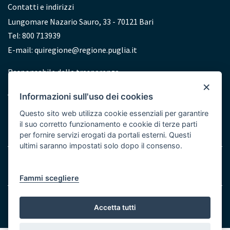
Contatti e indirizzi
Lungomare Nazario Sauro, 33 - 70121 Bari
Tel: 800 713939
E-mail:
quiregione@regione.puglia.it
Redazione
Responsabile della trasparenza
×
Accessibilità
Informazioni sull'uso dei cookies
Dichiarazione di accessibilità
Questo sito web utilizza cookie essenziali per garantire
il suo corretto funzionamento e cookie di terze parti
per fornire servizi erogati da portali esterni. Questi
ultimi saranno impostati solo dopo il consenso.
Note legali
Cookie e Privacy
Menu
Fammi scegliere
Bottom
© Regione Puglia
Accetta tutti