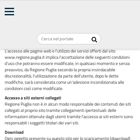
AMMINISTRAZIONE
Home
TRASPARENTE
Briciole
REGIONE PUGLIA
di
Note legali
pane
L'accesso alle pagine web e l'utilizzo dei servizi offerti dal sito
www.regione.puglia.it implica l'accettazione delle seguenti condizioni
d'uso che potranno essere modificate, in qualsiasi momento e senza
preavviso, da Regione Puglia secondo la propria insindacabile
discrezionalità; l'utilizzazione da parte dell'utente, dopo le dette
modifiche, sarà considerata come un'adesione incondizionata alle
condizioni così come modificate.
Accesso a siti esterni collegati
Regione Puglia non è in alcun modo responsabile dei contenuti dei siti
collegati al proprio sito tramite collegamenti ipertestuali: delle
informazioni ottenute dagli utenti tramite l'accesso ai siti esterni sono
responsabili i soggetti titolari dei vari siti.
Download
Ogni oggetto presente su questo sito per lo scaricamento (download)