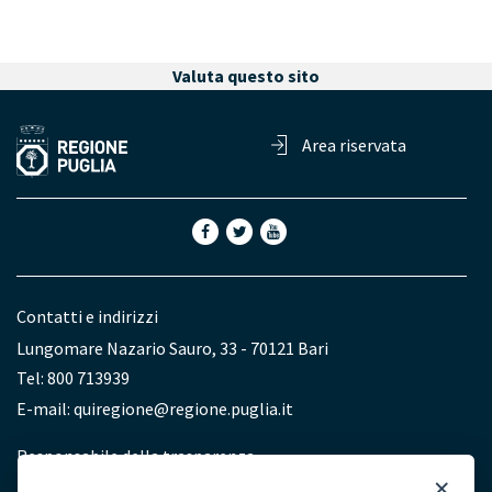
Valuta questo sito
Area riservata
Contatti e indirizzi
Lungomare Nazario Sauro, 33 - 70121 Bari
Tel: 800 713939
E-mail:
quiregione@regione.puglia.it
Redazione
Responsabile della trasparenza
×