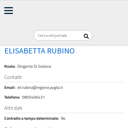
AMMINISTRAZIONE
Briciole
TRASPARENTE
Home
Personale
REGIONE PUGLIA
di
pane
RUBINO ELISABETTA
ELISABETTA RUBINO
Ruolo
Dirigente Di Sezione
Contatti
Email
eli.rubino@regione.puglia.it
Telefono
0805406431
Altri dati
Contratto a tempo determinato
No