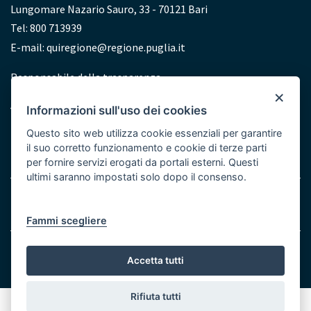
Lungomare Nazario Sauro, 33 - 70121 Bari
Tel: 800 713939
E-mail:
quiregione@regione.puglia.it
Redazione
Responsabile della trasparenza
×
Accessibilità
Informazioni sull'uso dei cookies
Dichiarazione di accessibilità
Questo sito web utilizza cookie essenziali per garantire
il suo corretto funzionamento e cookie di terze parti
per fornire servizi erogati da portali esterni. Questi
ultimi saranno impostati solo dopo il consenso.
Menu
Note legali
Cookie e Privacy
Bottom
Fammi scegliere
© Regione Puglia
Accetta tutti
Rifiuta tutti