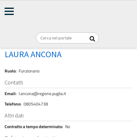
AMMINISTRAZIONE
Briciole
TRASPARENTE
Home
Personale
REGIONE PUGLIA
di
pane
ANCONA LAURA
LAURA ANCONA
Ruolo
Funzionario
Contatti
Email
l.ancona@regione.puglia.it
Telefono
0805404738
Altri dati
Contratto a tempo determinato
No