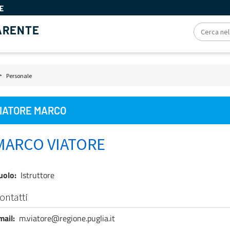
E
ARENTE
iole
Personale
e
IATORE MARCO
MARCO VIATORE
uolo
Istruttore
ontatti
mail
m.viatore@regione.puglia.it