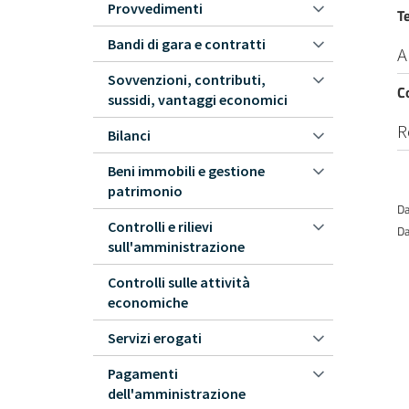
Provvedimenti
T
Bandi di gara e contratti
A
Sovvenzioni, contributi,
C
sussidi, vantaggi economici
R
Bilanci
Beni immobili e gestione
patrimonio
Da
Controlli e rilievi
Da
sull'amministrazione
Controlli sulle attività
economiche
Servizi erogati
Pagamenti
dell'amministrazione