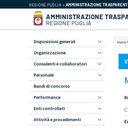
REGIONE PUGLIA
>
AMMINISTRAZIONE TRASPARENT
AMMINISTRAZIONE TRASP
REGIONE PUGLIA
Amministrazione
Disposizioni generali
Bric
Home
Trasparente
di
Organizzazione
-
pan
L1
V
Consulenti e collaboratori
Personale
Bandi di concorso
R
Performance
Enti controllati
C
Attività e procedimenti
E