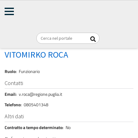
AMMINISTRAZIONE
Briciole
TRASPARENTE
Home
Personale
REGIONE PUGLIA
di
pane
ROCA VITOMIRKO
VITOMIRKO ROCA
Ruolo
Funzionario
Contatti
Email
v.roca@regione.puglia.it
Telefono
0805401348
Altri dati
Contratto a tempo determinato
No