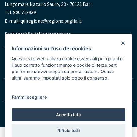
Lungomare Nazario Sauro, 33 - 70121 Bari
Tel: 800 713939
E-mail:
quiregione@regione.puglia.it
Redazione
Responsabile della trasparenza
×
Accessibilità
Informazioni sull'uso dei cookies
Dichiarazione di accessibilità
Questo sito web utilizza cookie essenziali per garantire
il suo corretto funzionamento e cookie di terze parti
per fornire servizi erogati da portali esterni. Questi
ultimi saranno impostati solo dopo il consenso.
Menu
Note legali
Cookie e Privacy
Bottom
Fammi scegliere
© Regione Puglia
Accetta tutti
Rifiuta tutti