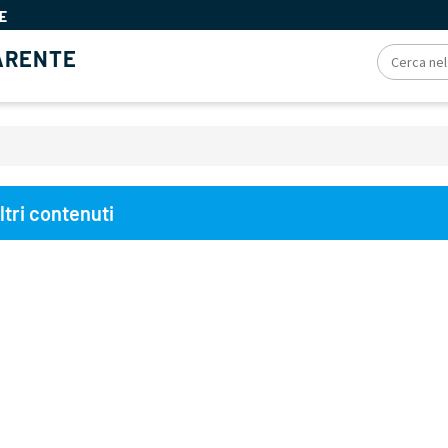
E
ARENTE
ciole
ltri contenuti
ne