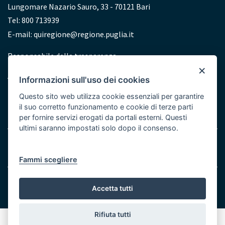
Lungomare Nazario Sauro, 33 - 70121 Bari
Tel: 800 713939
E-mail:
quiregione@regione.puglia.it
Redazione
Responsabile della trasparenza
×
Accessibilità
Informazioni sull'uso dei cookies
Dichiarazione di accessibilità
Questo sito web utilizza cookie essenziali per garantire
il suo corretto funzionamento e cookie di terze parti
per fornire servizi erogati da portali esterni. Questi
ultimi saranno impostati solo dopo il consenso.
Menu
Note legali
Cookie e Privacy
Bottom
Fammi scegliere
© Regione Puglia
Accetta tutti
Rifiuta tutti