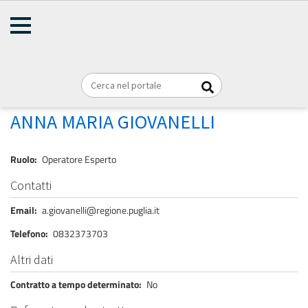
AMMINISTRAZIONE
Briciole
TRASPARENTE
Home
Personale
REGIONE PUGLIA
di
pane
GIOVANELLI ANNA MARIA
ANNA MARIA GIOVANELLI
Ruolo
Operatore Esperto
Contatti
Email
a.giovanelli@regione.puglia.it
Telefono
0832373703
Altri dati
Contratto a tempo determinato
No