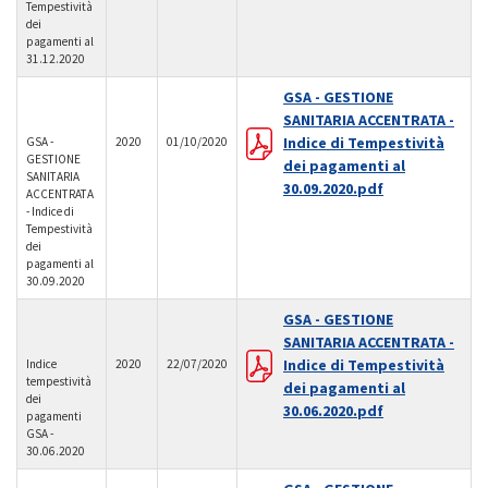
Tempestività
dei
pagamenti al
31.12.2020
GSA - GESTIONE
SANITARIA ACCENTRATA -
Indice di Tempestività
GSA -
2020
01/10/2020
GESTIONE
dei pagamenti al
SANITARIA
30.09.2020.pdf
ACCENTRATA
- Indice di
Tempestività
dei
pagamenti al
30.09.2020
GSA - GESTIONE
SANITARIA ACCENTRATA -
Indice di Tempestività
Indice
2020
22/07/2020
tempestività
dei pagamenti al
dei
30.06.2020.pdf
pagamenti
GSA -
30.06.2020