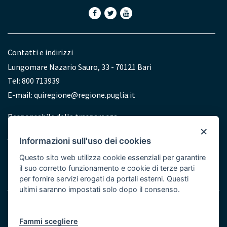
Contatti e indirizzi
Lungomare Nazario Sauro, 33 - 70121 Bari
Tel: 800 713939
E-mail:
quiregione@regione.puglia.it
Redazione
Responsabile della trasparenza
×
Accessibilità
Informazioni sull'uso dei cookies
Dichiarazione di accessibilità
Questo sito web utilizza cookie essenziali per garantire
il suo corretto funzionamento e cookie di terze parti
per fornire servizi erogati da portali esterni. Questi
ultimi saranno impostati solo dopo il consenso.
Note legali
Cookie e Privacy
Menu
Fammi scegliere