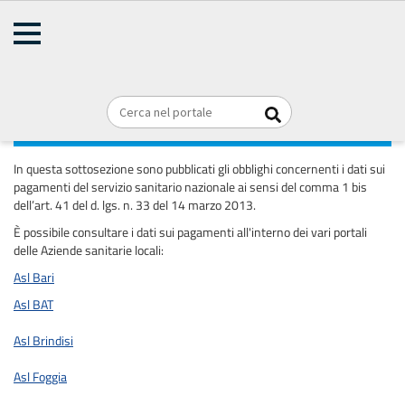
AMMINISTRAZIONE
TRASPARENTE
Home
Pagamenti dell'amministrazione
Briciole
REGIONE PUGLIA
di
Dati sui pagamenti del servizio sanitario
pane
nazionale
In questa sottosezione sono pubblicati gli obblighi concernenti i dati sui
pagamenti del servizio sanitario nazionale ai sensi del comma 1 bis
dell’art. 41 del d. lgs. n. 33 del 14 marzo 2013.
È possibile consultare i dati sui pagamenti all'interno dei vari portali
delle Aziende sanitarie locali:
Asl Bari
Asl BAT
Asl Brindisi
Asl Foggia