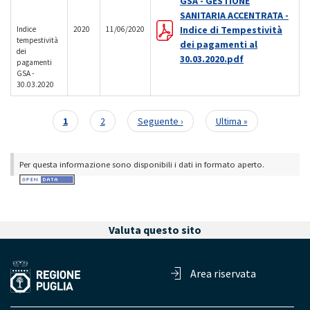
GSA - GESTIONE
SANITARIA ACCENTRATA -
Indice di Tempestività
Indice
2020
11/06/2020
tempestività
dei pagamenti al
dei
30.03.2020.pdf
pagamenti
GSA -
30.03.2020
Pagina
1
Page
2
Pagina
Seguente ›
Ultima
Ultima »
Paginazione
attuale
successiva
pagina
Per questa informazione sono disponibili i dati in formato aperto.
Valuta questo sito
Area riservata