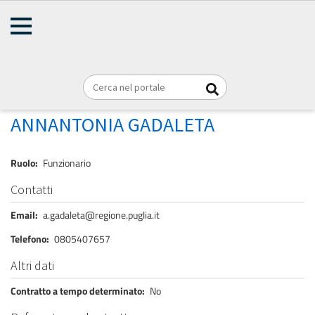
AMMINISTRAZIONE
Briciole
TRASPARENTE
Home
Personale
REGIONE PUGLIA
di
pane
GADALETA ANNANTONIA
ANNANTONIA GADALETA
Ruolo
Funzionario
Contatti
Email
a.gadaleta@regione.puglia.it
Telefono
0805407657
Altri dati
Contratto a tempo determinato
No