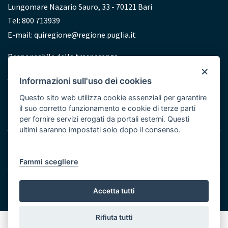
Lungomare Nazario Sauro, 33 - 70121 Bari
Tel: 800 713939
E-mail:
quiregione@regione.puglia.it
Redazione
Responsabile della trasparenza
×
Accessibilità
Informazioni sull'uso dei cookies
Dichiarazione di accessibilità
Questo sito web utilizza cookie essenziali per garantire
il suo corretto funzionamento e cookie di terze parti
per fornire servizi erogati da portali esterni. Questi
ultimi saranno impostati solo dopo il consenso.
Menu
Note legali
Cookie e Privacy
Bottom
Fammi scegliere
© Regione Puglia
Accetta tutti
Rifiuta tutti