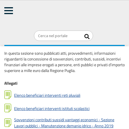
AMMINISTRAZIONE
Home
TRASPARENTE
Briciole
REGIONE PUGLIA
di
Sovvenzioni, contributi, sussidi, vantaggi
pane
economici
In questa sezione sono pubblicati atti, provvedimenti, informazioni
riguardanti la concessione di sovvenzioni, contributi, sussidi, incentivi
finanziari alle imprese erogati a persone, enti pubblici e privati d’importo
superiore a mille euro dalla Regione Puglia.
Allegati
Elenco beneficiari interventi reti pluviali
Elenco beneficiari interventi istituti scolastici
Sovvenzioni contributi sussidi vantaggi economici - Sezione
Lavori pubblici - Manutenzione demanio idrico - Anno 2019