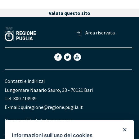
Valuta questo sito
Area riservata
Contatti e indirizzi
Lungomare Nazario Sauro, 33 - 70121 Bari
Tel: 800 713939
E-mail:
quiregione@regione.puglia.it
Redazione
Responsabile della trasparenza
×
Accessibilità
Informazioni sull'uso dei cookies