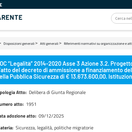
E
ARENTE
Disposizioni generali
Atti generali
Riferimenti normativi su organizzazione e att
ciole
OC “Legalità” 2014-2020 Asse 3 Azione 3.2. Progetto 
ne
’atto del decreto di ammissione a finanziamento del 
ella Pubblica Sicurezza di € 13.673.600,00. Istituzion
ipologia Atto
Delibera di Giunta Regionale
umero atto
1951
ata adozione atto
09/12/2025
ateria
Sicurezza, legalità, politiche migratorie