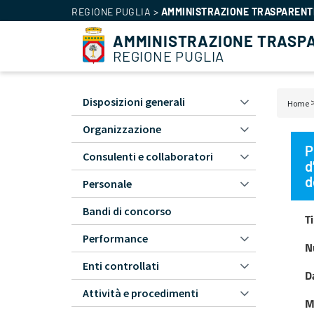
REGIONE PUGLIA
>
AMMINISTRAZIONE TRASPARENT
AMMINISTRAZIONE TRASP
REGIONE PUGLIA
Disposizioni generali
Home
Amministrazione
Bri
Trasparente
Organizzazione
di
-
P
Consulenti e collaboratori
pa
L1
d
d
Personale
Bandi di concorso
T
Performance
N
Enti controllati
D
Attività e procedimenti
M