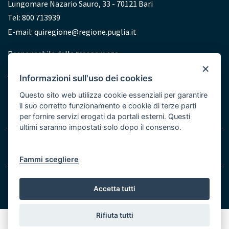
Lungomare Nazario Sauro, 33 - 70121 Bari
Tel: 800 713939
E-mail:
quiregione@regione.puglia.it
Redazione
Responsabile della trasparenza
×
Accessibilità
Informazioni sull'uso dei cookies
Dichiarazione di accessibilità
Questo sito web utilizza cookie essenziali per garantire
il suo corretto funzionamento e cookie di terze parti
per fornire servizi erogati da portali esterni. Questi
ultimi saranno impostati solo dopo il consenso.
Note legali
Cookie e Privacy
Menu
Fammi scegliere
Bottom
© Regione Puglia
Accetta tutti
Rifiuta tutti