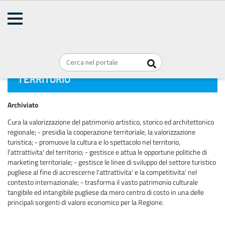
AMMINISTRAZIONE
TRASPARENTE
Home
Organizzazione
Articolazione degli uffici
Briciole
REGIONE PUGLIA
di
DIPARTIMENTO TURISMO, ECONOMIA
pane
DELLA CULTURA E VALORIZZAZIONE DEL
TERRITORIO
Archiviato
Cura la valorizzazione del patrimonio artistico, storico ed architettonico
regionale; - presidia la cooperazione territoriale, la valorizzazione
turistica; - promuove la cultura e lo spettacolo nel territorio,
l'attrattivita' del territorio; - gestisce e attua le opportune politiche di
marketing territoriale; - gestisce le linee di sviluppo del settore turistico
pugliese al fine di accrescerne l'attrattivita' e la competitivita' nel
contesto internazionale; - trasforma il vasto patrimonio culturale
tangibile ed intangibile pugliese da mero centro di costo in una delle
principali sorgenti di valore economico per la Regione.