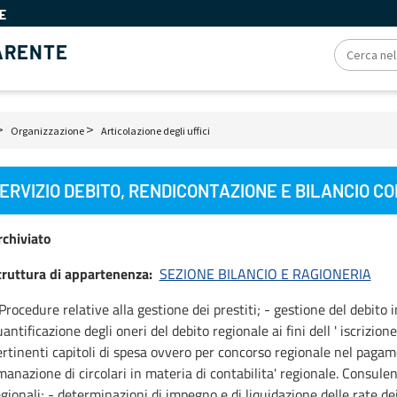
E
ARENTE
Organizzazione
Articolazione degli uffici
ciole
ERVIZIO DEBITO, RENDICONTAZIONE E BILANCIO C
ne
rchiviato
truttura di appartenenza
SEZIONE BILANCIO E RAGIONERIA
Procedure relative alla gestione dei prestiti; - gestione del debi
antificazione degli oneri del debito regionale ai fini dell ' iscrizion
rtinenti capitoli di spesa ovvero per concorso regionale nel pagame
anazione di circolari in materia di contabilita' regionale. Consulen
gionali; - determinazioni di impegno e di liquidazione delle rate de