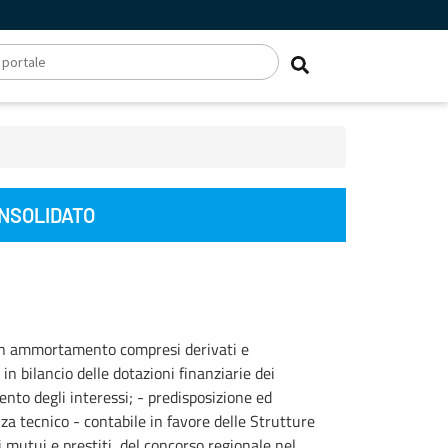
ONSOLIDATO
to in ammortamento compresi derivati e
e in bilancio delle dotazioni finanziarie dei
nto degli interessi; - predisposizione ed
za tecnico - contabile in favore delle Strutture
i mutui e prestiti, del concorso regionale nel