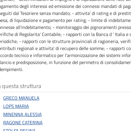
agamento degli interessi ed emissione dei connessi mandati di pag
eguiti dal Tesoriere senza mandato; - attivita' di rating e di presti
esa, di liquidazione e pagamento per rating; - limite di indebitamen
onnesse all'indebitamento; - monitoraggio dei pignoramenti presso 
rifiche di Regolarita' Contabile; - rapporti con la Banca d ' Italia e
riodiche; - rapporti con le strutture provinciali di ragioneria, verif
ntributi regionali e attivita' di recupero delle somme; - rapporti c
ccordo tecnico e informatico per l'armonizzazione dei sistemi info
lancio e predisposizione, in funzione del perimetro di consolidament
dempimenti.
n questa struttura
GRECO MANUELA
LOPS MARIA
MINENNA ALESSIA
RAGONE CATERINA
STOLFA REGINA