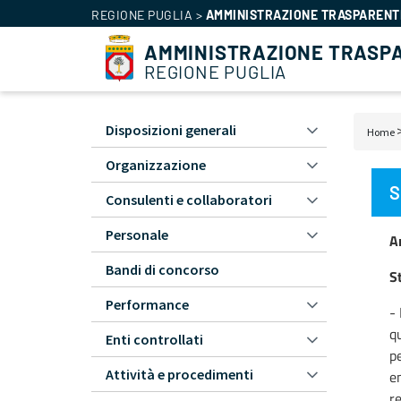
REGIONE PUGLIA
>
AMMINISTRAZIONE TRASPARENT
AMMINISTRAZIONE TRASP
REGIONE PUGLIA
Disposizioni generali
Home
Amministrazione
Bri
Trasparente
Organizzazione
di
-
S
Consulenti e collaboratori
pa
L1
Personale
A
Bandi di concorso
S
Performance
- 
qu
Enti controllati
pe
Attività e procedimenti
em
re