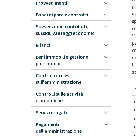
Provvedimenti
p
es
Bandi di gara e contratti
sp
Sovvenzioni, contributi,
c
sussidi, vantaggi economici
Ve
pe
Bilanci
co
Beni immobili e gestione
ra
patrimonio
bi
a
Controlli e rilievi
sull'amministrazione
I
Controlli sulle attività
economiche
Servizi erogati
Pagamenti
dell'amministrazione