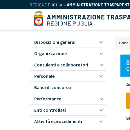
REGIONE PUGLIA
>
AMMINISTRAZIONE TRASPARENT
AMMINISTRAZIONE TRASP
REGIONE PUGLIA
Disposizioni generali
Home
Amministrazione
Bri
Trasparente
Organizzazione
di
-
S
Consulenti e collaboratori
pa
L1
C
Personale
A
Bandi di concorso
Performance
Enti controllati
S
Attività e procedimenti
a)