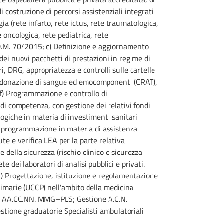
 costruzione di percorsi assistenziali integrati
ia (rete infarto, rete ictus, rete traumatologica,
 oncologica, rete pediatrica, rete
al D.M. 70/2015; c) Definizione e aggiornamento
 dei nuovi pacchetti di prestazioni in regime di
, DRG, appropriatezza e controlli sulle cartelle
i donazione di sangue ed emocomponenti (CRAT),
 f) Programmazione e controllo di
di competenza, con gestione dei relativi fondi
ogiche in materia di investimenti sanitari
 la programmazione in materia di assistenza
e e verifica LEA per la parte relativa
 della sicurezza (rischio clinico e sicurezza
 dei laboratori di analisi pubblici e privati.
k) Progettazione, istituzione e regolamentazione
rimarie (UCCP) nell'ambito della medicina
one AA.CC.NN. MMG–PLS; Gestione A.C.N.
stione graduatorie Specialisti ambulatoriali