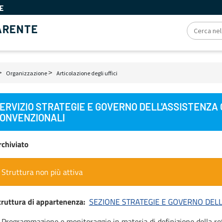
E
ARENTE
Organizzazione
Articolazione degli uffici
ciole
ERVIZIO STRATEGIE E GOVERNO DELL'ASSISTENZA
ne
ONVENZIONALI
rchiviato
Struttura non più attiva
truttura di appartenenza
SEZIONE STRATEGIE E GOVERNO DELL
 Programmazione e monitoraggio in materia di definizione della ret