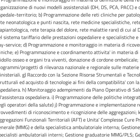
ganizzazione di nuovi modelli assistenziali (DH, DS, PCA, PACC) e di
pedale-territorio; b) Programmazione delle reti cliniche per patolog
te neonatologica e punti nascita, rete medicine specialistiche, rete
apiantologica, rete terapia del dolore, rete malattie rare) di cui 
l sistema tariffario delle prestazioni ospedaliere e specialistiche e
y-service; d) Programmazione e monitoraggio in materia di ricoveri
liniche; e) Programmazione e coordinamento attivita' in materia d
dollo osseo e organi tra viventi, donazione di cordone ombelicale;
ogrammi/progetti di rilevanza nazionale e regionale sulle materie 
nisteriali. g) Raccordo con la Sezione Risorse Strumentali e Tecnol
rutturali ed acquisto di tecnologie ai fini della compatibilita' con
spedaliera. h) Monitoraggio adempimenti da Piano Operativo di Salut
l'assistenza ospedaliera. i) Programmazione delle politiche integrate
gli operatori della salute) j) Programmazione e implementazione rete
rovvedimenti di riconoscimento e ricognizione delle aggregazioni; 
gregazioni Funzionali Territoriali (AFT) e Unita' Complesse Cure P
enerale (MMG) e della specialistica ambulatoriale interna; Gesti
pecialisti ambulatoriali interni; Gestione graduatorie MMG/PLS; Ge