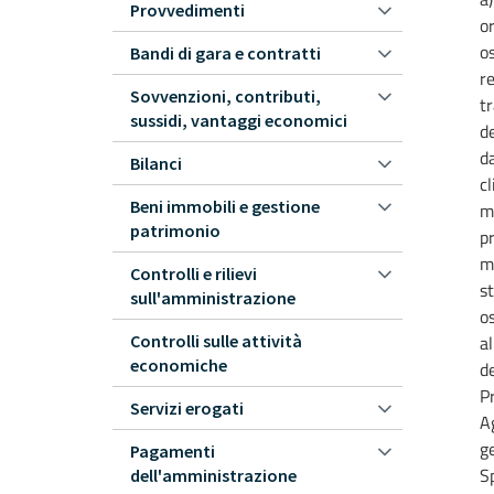
Provvedimenti
or
os
Bandi di gara e contratti
re
Sovvenzioni, contributi,
tr
sussidi, vantaggi economici
de
da
Bilanci
c
Beni immobili e gestione
mi
patrimonio
pr
mi
Controlli e rilievi
st
sull'amministrazione
o
Controlli sulle attività
al
economiche
de
P
Servizi erogati
Ag
g
Pagamenti
S
dell'amministrazione