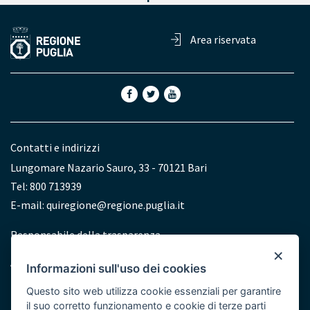
Area riservata
Contatti e indirizzi
Lungomare Nazario Sauro, 33 - 70121 Bari
Tel: 800 713939
E-mail:
quiregione@regione.puglia.it
Redazione
Responsabile della trasparenza
×
Accessibilità
Informazioni sull'uso dei cookies
Dichiarazione di accessibilità
Questo sito web utilizza cookie essenziali per garantire
il suo corretto funzionamento e cookie di terze parti