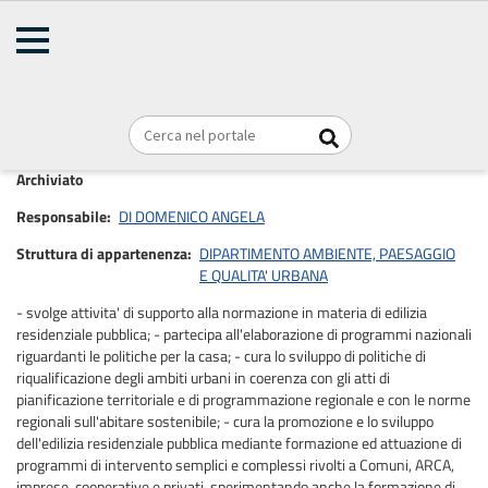
AMMINISTRAZIONE
TRASPARENTE
Home
Organizzazione
Articolazione degli uffici
Briciole
REGIONE PUGLIA
di
SEZIONE POLITICHE ABITATIVE
pane
Archiviato
Responsabile
DI DOMENICO ANGELA
Struttura di appartenenza
DIPARTIMENTO AMBIENTE, PAESAGGIO
E QUALITA' URBANA
- svolge attivita' di supporto alla normazione in materia di edilizia
residenziale pubblica; - partecipa all'elaborazione di programmi nazionali
riguardanti le politiche per la casa; - cura lo sviluppo di politiche di
riqualificazione degli ambiti urbani in coerenza con gli atti di
pianificazione territoriale e di programmazione regionale e con le norme
regionali sull'abitare sostenibile; - cura la promozione e lo sviluppo
dell'edilizia residenziale pubblica mediante formazione ed attuazione di
programmi di intervento semplici e complessi rivolti a Comuni, ARCA,
imprese, cooperative e privati, sperimentando anche la formazione di