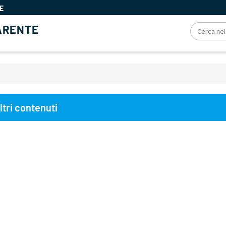
E
ARENTE
ciole
ltri contenuti
ne