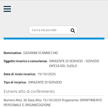
AMMINISTRAZIONE
TRASPARENTE
Home
Consulenti e collaboratori
Titolari di incarichi di collaborazione
Briciole
REGIONE PUGLIA
o consulenza
di
pane
GIOVANNI SCANNICCHIO
Nominativo
GIOVANNI SCANNICCHIO
Oggetto incarico o consulenza
DIRIGENTE DI SERVIZIO - SERVIZIO
DIFESA DEL SUOLO
Data di inizio incarico
15/10/2025
Tipo di incarico
DIRIGENTE DI SERVIZIO
Estremi atto di conferimento
Numero Atto: 30 Data Atto: 15/10/2025 Proponente: DIPARTIMENTO
PERSONALE E ORGANIZZAZIONE