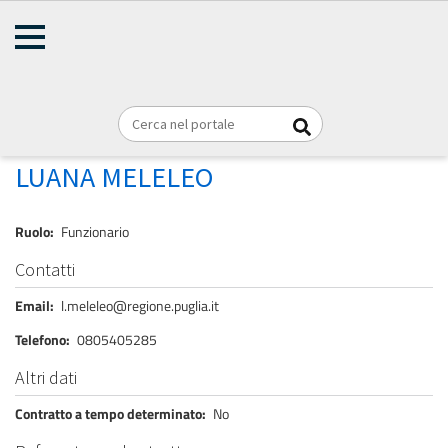
AMMINISTRAZIONE
Briciole
TRASPARENTE
Home
Personale
REGIONE PUGLIA
di
pane
MELELEO LUANA
LUANA MELELEO
Ruolo
Funzionario
Contatti
Email
l.meleleo@regione.puglia.it
Telefono
0805405285
Altri dati
Contratto a tempo determinato
No