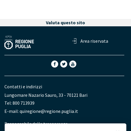
Valuta questo sito
Area riservata
Contatti e indirizzi
Lungomare Nazario Sauro, 33 - 70121 Bari
Tel: 800 713939
E-mail:
quiregione@regione.puglia.it
Redazione
Responsabile della trasparenza