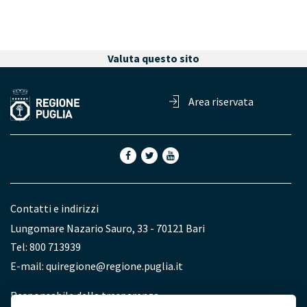
Valuta questo sito
Area riservata
Contatti e indirizzi
Lungomare Nazario Sauro, 33 - 70121 Bari
Tel: 800 713939
E-mail:
quiregione@regione.puglia.it
Redazione
Responsabile della trasparenza