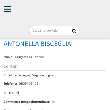
AMMINISTRAZIONE
Briciole
TRASPARENTE
Home
Personale
REGIONE PUGLIA
di
pane
BISCEGLIA ANTONELLA
ANTONELLA BISCEGLIA
Ruolo
Dirigente Di Sezione
Contatti
Email
a.bisceglia@regione.puglia.it
Telefono
0805406175
Altri dati
Contratto a tempo determinato
No