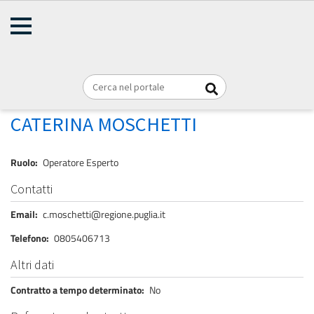
AMMINISTRAZIONE
Briciole
TRASPARENTE
Home
Personale
REGIONE PUGLIA
di
pane
MOSCHETTI CATERINA
CATERINA MOSCHETTI
Ruolo
Operatore Esperto
Contatti
Email
c.moschetti@regione.puglia.it
Telefono
0805406713
Altri dati
Contratto a tempo determinato
No