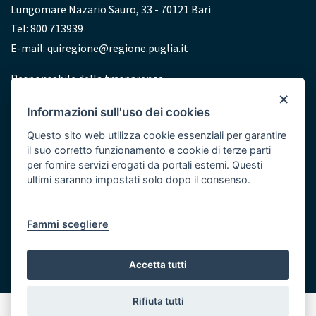
Lungomare Nazario Sauro, 33 - 70121 Bari
Tel: 800 713939
E-mail:
quiregione@regione.puglia.it
Redazione
Responsabile della trasparenza
×
Accessibilità
Informazioni sull'uso dei cookies
Dichiarazione di accessibilità
Questo sito web utilizza cookie essenziali per garantire
il suo corretto funzionamento e cookie di terze parti
per fornire servizi erogati da portali esterni. Questi
ultimi saranno impostati solo dopo il consenso.
Menu
Note legali
Cookie e Privacy
Bottom
Fammi scegliere
© Regione Puglia
Accetta tutti
Rifiuta tutti