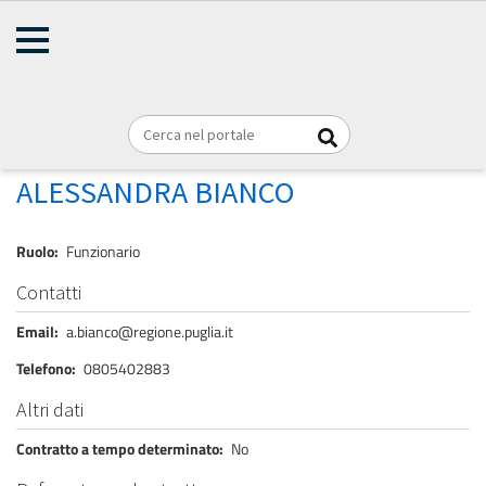
AMMINISTRAZIONE
Briciole
TRASPARENTE
Home
Personale
REGIONE PUGLIA
di
pane
BIANCO ALESSANDRA
ALESSANDRA BIANCO
Ruolo
Funzionario
Contatti
Email
a.bianco@regione.puglia.it
Telefono
0805402883
Altri dati
Contratto a tempo determinato
No