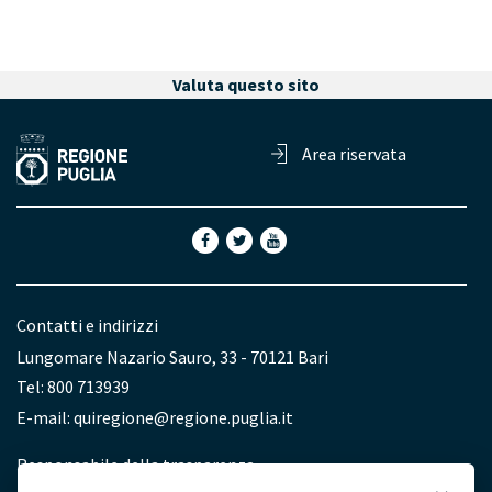
Valuta questo sito
Area riservata
Contatti e indirizzi
Lungomare Nazario Sauro, 33 - 70121 Bari
Tel: 800 713939
E-mail:
quiregione@regione.puglia.it
Redazione
Responsabile della trasparenza