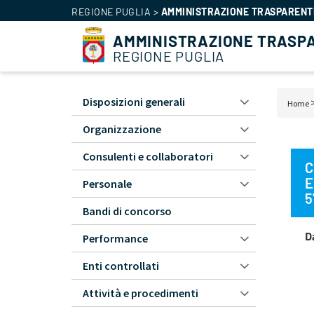
REGIONE PUGLIA
>
AMMINISTRAZIONE TRASPARENT
AMMINISTRAZIONE TRASP
REGIONE PUGLIA
Disposizioni generali
Home
Amministrazione
Bri
Trasparente
Organizzazione
di
-
Consulenti e collaboratori
pa
L1
C
E
Personale
5
Bandi di concorso
D
Performance
Enti controllati
Attività e procedimenti