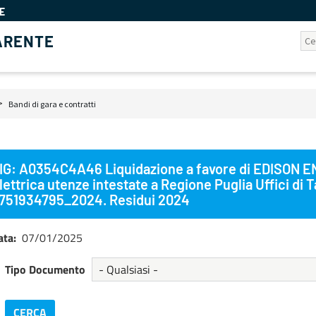
E
ARENTE
Bandi di gara e contratti
ciole
ne
IG: A0354C4A46 Liquidazione a favore di EDISON EN
lettrica utenze intestate a Regione Puglia Uffici di T
751934795_2024. Residui 2024
ata
07/01/2025
Tipo Documento