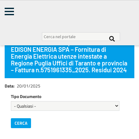
AMMINISTRAZIONE TRASPAREN
Home
Bandi di gara e contratti
REGIONE PUGLIA
Briciole
di
pane
CIG: A0354C4A46 Liquidazione a favore di
EDISON ENERGIA SPA – Fornitura di
Energia Elettrica utenze intestate a
Regione Puglia Uffici di Taranto e provincia
– Fattura n.5751961335_2025. Residui 2024
Data
20/01/2025
Tipo Documento