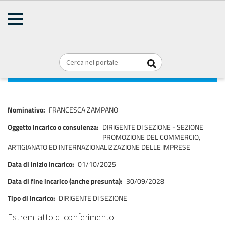
AMMINISTRAZIONE
TRASPARENTE
Home
Consulenti e collaboratori
Titolari di incarichi di collaborazione
Briciole
REGIONE PUGLIA
o consulenza
di
pane
FRANCESCA ZAMPANO
Nominativo
FRANCESCA ZAMPANO
Oggetto incarico o consulenza
DIRIGENTE DI SEZIONE - SEZIONE
PROMOZIONE DEL COMMERCIO,
ARTIGIANATO ED INTERNAZIONALIZZAZIONE DELLE IMPRESE
Data di inizio incarico
01/10/2025
Data di fine incarico (anche presunta)
30/09/2028
Tipo di incarico
DIRIGENTE DI SEZIONE
Estremi atto di conferimento