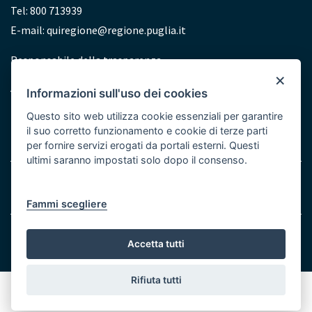
Tel: 800 713939
E-mail:
quiregione@regione.puglia.it
Redazione
Responsabile della trasparenza
×
Accessibilità
Informazioni sull'uso dei cookies
Dichiarazione di accessibilità
Questo sito web utilizza cookie essenziali per garantire
il suo corretto funzionamento e cookie di terze parti
per fornire servizi erogati da portali esterni. Questi
ultimi saranno impostati solo dopo il consenso.
Note legali
Cookie e Privacy
Menu
Fammi scegliere
Bottom
© Regione Puglia
Accetta tutti
Rifiuta tutti