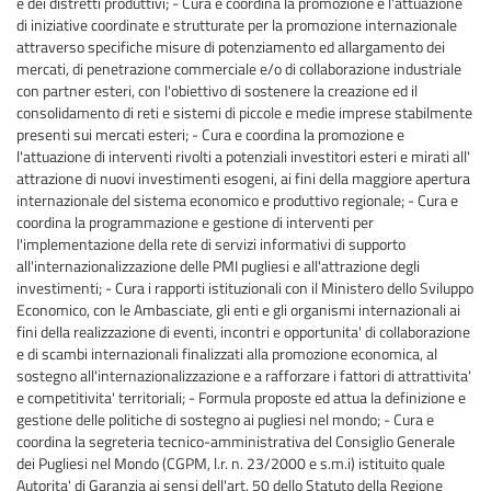
e dei distretti produttivi; - Cura e coordina la promozione e l'attuazione
di iniziative coordinate e strutturate per la promozione internazionale
attraverso specifiche misure di potenziamento ed allargamento dei
mercati, di penetrazione commerciale e/o di collaborazione industriale
con partner esteri, con l'obiettivo di sostenere la creazione ed il
consolidamento di reti e sistemi di piccole e medie imprese stabilmente
presenti sui mercati esteri; - Cura e coordina la promozione e
l'attuazione di interventi rivolti a potenziali investitori esteri e mirati all'
attrazione di nuovi investimenti esogeni, ai fini della maggiore apertura
internazionale del sistema economico e produttivo regionale; - Cura e
coordina la programmazione e gestione di interventi per
l'implementazione della rete di servizi informativi di supporto
all'internazionalizzazione delle PMI pugliesi e all'attrazione degli
investimenti; - Cura i rapporti istituzionali con il Ministero dello Sviluppo
Economico, con le Ambasciate, gli enti e gli organismi internazionali ai
fini della realizzazione di eventi, incontri e opportunita' di collaborazione
e di scambi internazionali finalizzati alla promozione economica, al
sostegno all'internazionalizzazione e a rafforzare i fattori di attrattivita'
e competitivita' territoriali; - Formula proposte ed attua la definizione e
gestione delle politiche di sostegno ai pugliesi nel mondo; - Cura e
coordina la segreteria tecnico-amministrativa del Consiglio Generale
dei Pugliesi nel Mondo (CGPM, l.r. n. 23/2000 e s.m.i) istituito quale
Autorita' di Garanzia ai sensi dell'art. 50 dello Statuto della Regione