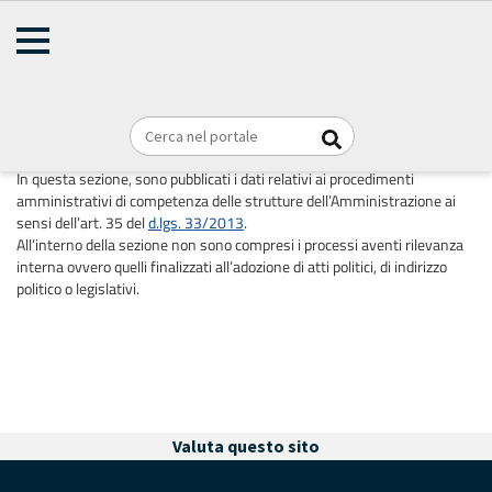
AMMINISTRAZIONE
Home
TRASPARENTE
Briciole
REGIONE PUGLIA
di
Attività e procedimenti
pane
In questa sezione, sono pubblicati i dati relativi ai procedimenti
amministrativi di competenza delle strutture dell’Amministrazione ai
sensi dell’art. 35 del
d.lgs. 33/2013
.
All’interno della sezione non sono compresi i processi aventi rilevanza
interna ovvero quelli finalizzati all’adozione di atti politici, di indirizzo
politico o legislativi.
Valuta questo sito