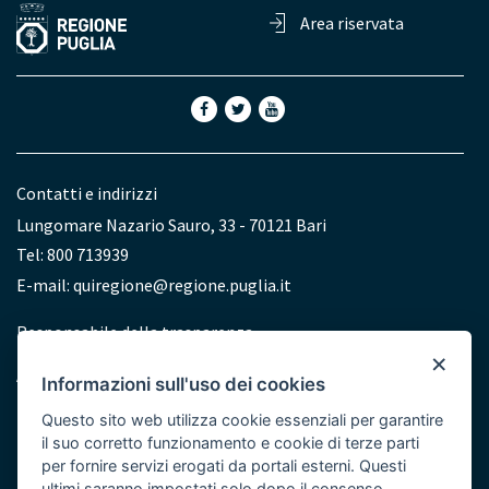
Area riservata
Contatti e indirizzi
Lungomare Nazario Sauro, 33 - 70121 Bari
Tel: 800 713939
E-mail:
quiregione@regione.puglia.it
Redazione
Responsabile della trasparenza
×
Accessibilità
Informazioni sull'uso dei cookies
Dichiarazione di accessibilità
Questo sito web utilizza cookie essenziali per garantire
il suo corretto funzionamento e cookie di terze parti
per fornire servizi erogati da portali esterni. Questi
ultimi saranno impostati solo dopo il consenso.