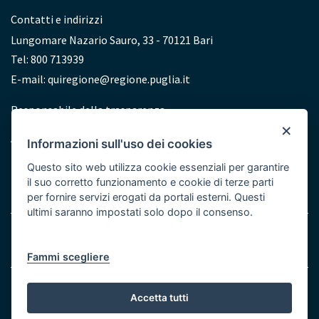
Contatti e indirizzi
Lungomare Nazario Sauro, 33 - 70121 Bari
Tel: 800 713939
E-mail:
quiregione@regione.puglia.it
Redazione
Responsabile della trasparenza
×
Accessibilità
Informazioni sull'uso dei cookies
Dichiarazione di accessibilità
Questo sito web utilizza cookie essenziali per garantire
il suo corretto funzionamento e cookie di terze parti
per fornire servizi erogati da portali esterni. Questi
ultimi saranno impostati solo dopo il consenso.
Note legali
Cookie e Privacy
Menu
Fammi scegliere
Bottom
© Regione Puglia
Accetta tutti