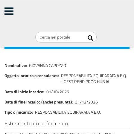
AMMINISTRAZIONE
TRASPARENTE
Home
Consulenti e collaboratori
Titolari di incarichi di collaborazione
Briciole
REGIONE PUGLIA
o consulenza
di
pane
GIOVANNA CAPOZZO
Nominativo
GIOVANNA CAPOZZO
Oggetto incarico o consulenza
RESPONSABILITA' EQUIPARATA A E.Q.
- GEST REND PROG HUB IA
Data di inizio incarico
01/10/2025
Data di fine incarico (anche presunta)
31/12/2026
Tipo di incarico
RESPONSABILITA' EQUIPARATA A E.Q.
Estremi atto di conferimento