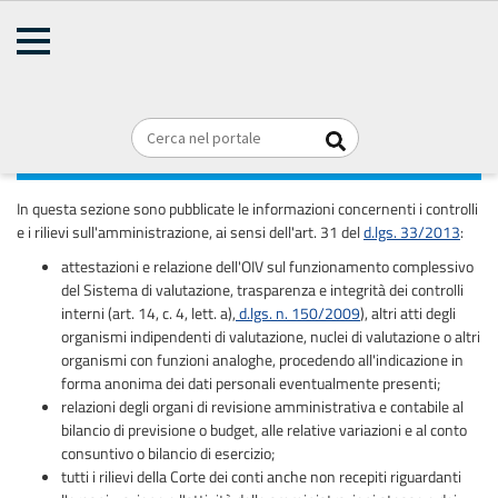
AMMINISTRAZIONE
Home
TRASPARENTE
Briciole
REGIONE PUGLIA
di
pane
Controlli e rilievi sull'amministrazione
In questa sezione sono pubblicate le informazioni concernenti i controlli
e i rilievi sull'amministrazione, ai sensi dell'art. 31 del
d.lgs. 33/2013
:
attestazioni e relazione dell'OIV sul funzionamento complessivo
del Sistema di valutazione, trasparenza e integrità dei controlli
interni (art. 14, c. 4, lett. a),
d.lgs. n. 150/2009
), altri atti degli
organismi indipendenti di valutazione, nuclei di valutazione o altri
organismi con funzioni analoghe, procedendo all'indicazione in
forma anonima dei dati personali eventualmente presenti;
relazioni degli organi di revisione amministrativa e contabile al
bilancio di previsione o budget, alle relative variazioni e al conto
consuntivo o bilancio di esercizio;
tutti i rilievi della Corte dei conti anche non recepiti riguardanti