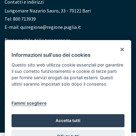
Contatti e indirizzi
Lungomare Nazario Sauro, 33 - 70121 Bari
Tel: 800 713939
E-mail:
quiregione@regione.puglia.it
Redazione
Responsabile della trasparenza
×
Accessibilità
Informazioni sull'uso dei cookies
Dichiarazione di accessibilità
Questo sito web utilizza cookie essenziali per garantire
il suo corretto funzionamento e cookie di terze parti
per fornire servizi erogati da portali esterni. Questi
ultimi saranno impostati solo dopo il consenso.
Note legali
Cookie e Privacy
Menu
Fammi scegliere
Bottom
© Regione Puglia
Accetta tutti