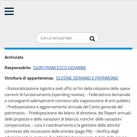
AMMINISTRAZIONE
TRASPARENTE
Home
Organizzazione
Articolazione degli uffici
Briciole
REGIONE PUGLIA
di
SERVIZIO LOGISTICA, AFFARI GENERALI E
pane
CONTROLLI AMMINISTRATIVO CONTABILI
Archiviato
Responsabile
GIURI FRANCESCO GIOVANNI
Struttura di appartenenza
SEZIONE DEMANIO E PATRIMONIO
- Razionalizzazione logistica sedi uffici ai fini della riduzione delle spese
correnti di funzionamento (spending review); - Federalismo demaniale
e conseguenti adempimenti connessi alla soppressione di enti pubblici;
- Predisposizione e aggiornamento annuale del Conto generale del
patrimonio; - Predisposizione dei bilanci di direzione, dei Report annuali,
delle proposte e delle variazioni di bilancio, nonche' delle variazioni
compensative; - cura il coordinamento e la gestione delle attivita'
connesse alla riscossione delle entrate (pago PA); - Verifica degli