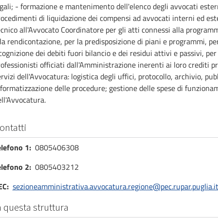
gali; - formazione e mantenimento dell'elenco degli avvocati estern
ocedimenti di liquidazione dei compensi ad avvocati interni ed ester
cnico all'Avvocato Coordinatore per gli atti connessi alla programma
la rendicontazione, per la predisposizione di piani e programmi, per l
cognizione dei debiti fuori bilancio e dei residui attivi e passivi, per
ofessionisti officiati dall'Amministrazione inerenti ai loro crediti p
rvizi dell'Avvocatura: logistica degli uffici, protocollo, archivio, p
nformatizzazione delle procedure; gestione delle spese di funziona
ll'Avvocatura.
ontatti
elefono 1
0805406308
elefono 2
0805403212
EC
sezioneamministrativa.avvocatura.regione@pec.rupar.puglia.i
n questa struttura