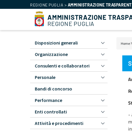
REGIONE PUGLIA
>
AMMINISTRAZIONE TRASPARENT
AMMINISTRAZIONE TRASP
REGIONE PUGLIA
Disposizioni generali
Home
Amministrazione
Bri
Trasparente
Organizzazione
di
-
S
Consulenti e collaboratori
pa
L1
Personale
A
Bandi di concorso
R
Performance
S
Enti controllati
-
me
Attività e procedimenti
in