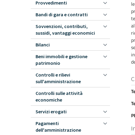
Provvedimenti
le
pr
Bandi di gara e contratti
te
al
Sovvenzioni, contributi,
ri
sussidi, vantaggi economici
pr
Bilanci
se
i
Beni immobili e gestione
de
patrimonio
Controlli e rilievi
C
sull'amministrazione
T
Controlli sulle attività
economiche
T
Servizi erogati
P
Pagamenti
I
dell'amministrazione