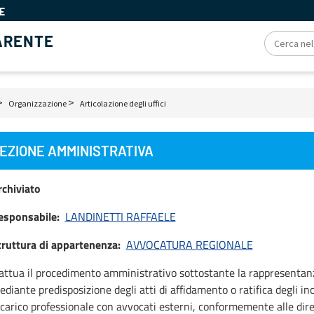
E
ARENTE
Organizzazione
Articolazione degli uffici
ciole
EZIONE AMMINISTRATIVA
ne
rchiviato
esponsabile
LANDINETTI RAFFAELE
truttura di appartenenza
AVVOCATURA REGIONALE
 attua il procedimento amministrativo sottostante la rappresentanza
diante predisposizione degli atti di affidamento o ratifica degli in
carico professionale con avvocati esterni, conformemente alle dire