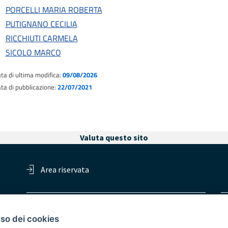
PORCELLI MARIA ROBERTA
PUTIGNANO CECILIA
RICCHIUTI CARMELA
SICOLO MARCO
ta di ultima modifica:
09/08/2026
ta di pubblicazione:
22/07/2021
Valuta questo sito
Area riservata
Redazione
Ac
Responsabile della trasparenza
uso dei cookies
Di