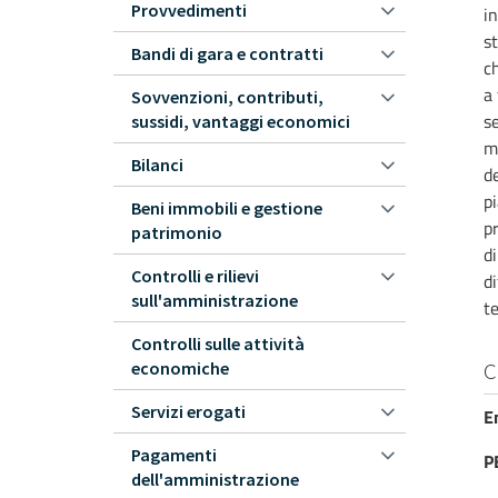
Provvedimenti
in
st
Bandi di gara e contratti
ch
a 
Sovvenzioni, contributi,
se
sussidi, vantaggi economici
mo
Bilanci
d
pi
Beni immobili e gestione
pr
patrimonio
di
Controlli e rilievi
di
sull'amministrazione
te
Controlli sulle attività
economiche
C
Servizi erogati
E
Pagamenti
P
dell'amministrazione