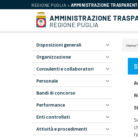
REGIONE PUGLIA
>
AMMINISTRAZIONE TRASPARENT
AMMINISTRAZIONE TRASP
REGIONE PUGLIA
Disposizioni generali
Home
Amministrazione
Bri
Trasparente
Organizzazione
di
-
S
Consulenti e collaboratori
pa
L1
Personale
A
Bandi di concorso
R
Performance
S
Enti controllati
Sv
ch
Attività e procedimenti
l'