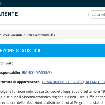
E
ARENTE
Organizzazione
Articolazione degli uffici
ciole
EZIONE STATISTICA
ne
rchiviato
esponsabile
BIANCO MASSIMO
truttura di appartenenza
DIPARTIMENTO BILANCIO, AFFARI GE
olge le funzioni individuate dal decreto legislativo 6 settembre 19
e disciplina il Sistema statistico regionale e istituisce l'Ufficio St
esecuzione delle rilevazioni statistiche di cui al Programma statistic