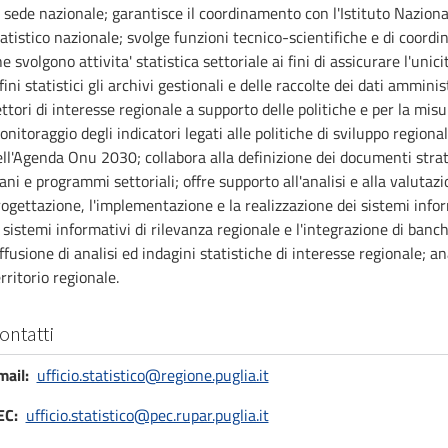
 sede nazionale; garantisce il coordinamento con l'Istituto Nazionale
atistico nazionale; svolge funzioni tecnico-scientifiche e di coord
e svolgono attivita' statistica settoriale ai fini di assicurare l'uni
fini statistici gli archivi gestionali e delle raccolte dei dati amminis
ttori di interesse regionale a supporto delle politiche e per la misu
nitoraggio degli indicatori legati alle politiche di sviluppo regional
ell'Agenda Onu 2030; collabora alla definizione dei documenti strat
ani e programmi settoriali; offre supporto all'analisi e alla valutazi
ogettazione, l'implementazione e la realizzazione dei sistemi info
 sistemi informativi di rilevanza regionale e l'integrazione di banch
ffusione di analisi ed indagini statistiche di interesse regionale; ana
rritorio regionale.
ontatti
mail
ufficio.statistico@regione.puglia.it
EC
ufficio.statistico@pec.rupar.puglia.it