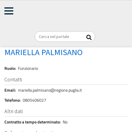
AMMINISTRAZIONE
Briciole
TRASPARENTE
Home
Personale
REGIONE PUGLIA
di
pane
PALMISANO MARIELLA
MARIELLA PALMISANO
Ruolo
Funzionario
Contatti
Email
mariella.palmisano@regione.puglia.it
Telefono
0805406027
Altri dati
Contratto a tempo determinato
No