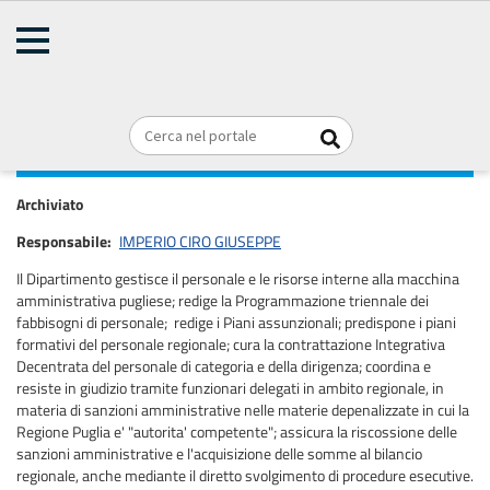
AMMINISTRAZIONE
TRASPARENTE
Home
Organizzazione
Articolazione degli uffici
Briciole
REGIONE PUGLIA
di
DIPARTIMENTO PERSONALE E
pane
ORGANIZZAZIONE
Archiviato
Responsabile
IMPERIO CIRO GIUSEPPE
Il Dipartimento gestisce il personale e le risorse interne alla macchina
amministrativa pugliese; redige la Programmazione triennale dei
fabbisogni di personale; redige i Piani assunzionali; predispone i piani
formativi del personale regionale; cura la contrattazione Integrativa
Decentrata del personale di categoria e della dirigenza; coordina e
resiste in giudizio tramite funzionari delegati in ambito regionale, in
materia di sanzioni amministrative nelle materie depenalizzate in cui la
Regione Puglia e' "autorita' competente"; assicura la riscossione delle
sanzioni amministrative e l'acquisizione delle somme al bilancio
regionale, anche mediante il diretto svolgimento di procedure esecutive.