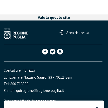
Valuta questo sito
Area riservata
Contatti e indirizzi
Lungomare Nazario Sauro, 33 - 70121 Bari
Tel: 800 713939
E-mail:
quiregione@regione.puglia.it
Redazione
Responsabile della trasparenza
×