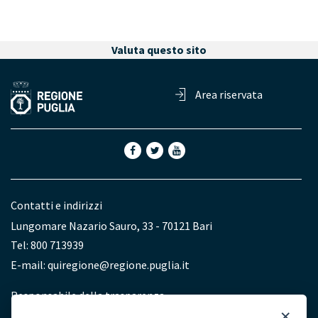
Valuta questo sito
Area riservata
Contatti e indirizzi
Lungomare Nazario Sauro, 33 - 70121 Bari
Tel: 800 713939
E-mail:
quiregione@regione.puglia.it
Redazione
Responsabile della trasparenza
×