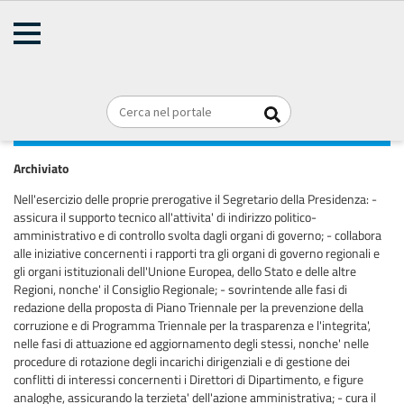
AMMINISTRAZIONE
TRASPARENTE
Home
Organizzazione
Articolazione degli uffici
Briciole
REGIONE PUGLIA
di
SEGRETERIA GENERALE DELLA
pane
PRESIDENZA
Archiviato
Nell'esercizio delle proprie prerogative il Segretario della Presidenza: -
assicura il supporto tecnico all'attivita' di indirizzo politico-
amministrativo e di controllo svolta dagli organi di governo; - collabora
alle iniziative concernenti i rapporti tra gli organi di governo regionali e
gli organi istituzionali dell'Unione Europea, dello Stato e delle altre
Regioni, nonche' il Consiglio Regionale; - sovrintende alle fasi di
redazione della proposta di Piano Triennale per la prevenzione della
corruzione e di Programma Triennale per la trasparenza e l'integrita',
nelle fasi di attuazione ed aggiornamento degli stessi, nonche' nelle
procedure di rotazione degli incarichi dirigenziali e di gestione dei
conflitti di interessi concernenti i Direttori di Dipartimento, e figure
analoghe, assicurando la terzieta' dell'azione amministrativa; - cura il