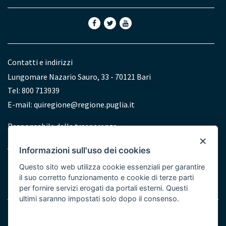
Contatti e indirizzi
Lungomare Nazario Sauro, 33 - 70121 Bari
Tel: 800 713939
E-mail:
quiregione@regione.puglia.it
Redazione
Responsabile della trasparenza
×
Accessibilità
Informazioni sull'uso dei cookies
Dichiarazione di accessibilità
Questo sito web utilizza cookie essenziali per garantire
il suo corretto funzionamento e cookie di terze parti
per fornire servizi erogati da portali esterni. Questi
ultimi saranno impostati solo dopo il consenso.
Note legali
Cookie e Privacy