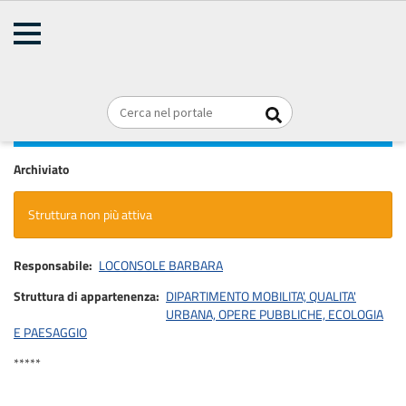
AMMINISTRAZIONE
TRASPARENTE
Home
Organizzazione
Articolazione degli uffici
Briciole
REGIONE PUGLIA
di
SEZIONE TUTELA E VALORIZZAZIONE DEL
pane
PAESAGGIO
Archiviato
Struttura non più attiva
Responsabile
LOCONSOLE BARBARA
Struttura di appartenenza
DIPARTIMENTO MOBILITA', QUALITA'
URBANA, OPERE PUBBLICHE, ECOLOGIA
E PAESAGGIO
*****