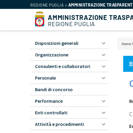
REGIONE PUGLIA
>
AMMINISTRAZIONE TRASPARENT
AMMINISTRAZIONE TRASP
REGIONE PUGLIA
Amministrazione
Disposizioni generali
Bric
Home
Trasparente
di
Organizzazione
-
pan
L1
B
Consulenti e collaboratori
Personale
Bandi di concorso
R
Performance
Enti controllati
C
Attività e procedimenti
E