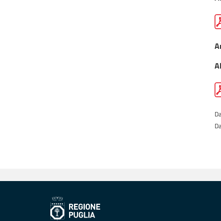
A
A
Da
Da