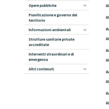
A
Opere pubbliche
Pianificazione e governo del
A
territorio
A
Informazioni ambientali
A
Strutture sanitarie private
accreditate
A
Interventi straordinari e di
emergenza
A
Altri contenuti
A
A
A
A