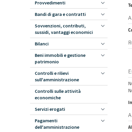
Provvedimenti
T
Bandi di gara e contratti
A
Sovvenzioni, contributi,
C
sussidi, vantaggi economici
R
Bilanci
Beni immobili e gestione
patrimonio
E
Controlli e rilievi
sull'amministrazione
N
N
Controlli sulle attività
economiche
In
Servizi erogati
A
Pagamenti
A
dell'amministrazione