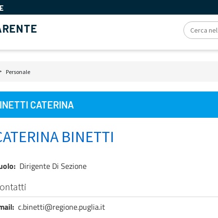
E
ARENTE
iole
Personale
e
INETTI CATERINA
CATERINA BINETTI
uolo
Dirigente Di Sezione
ontatti
mail
c.binetti@regione.puglia.it