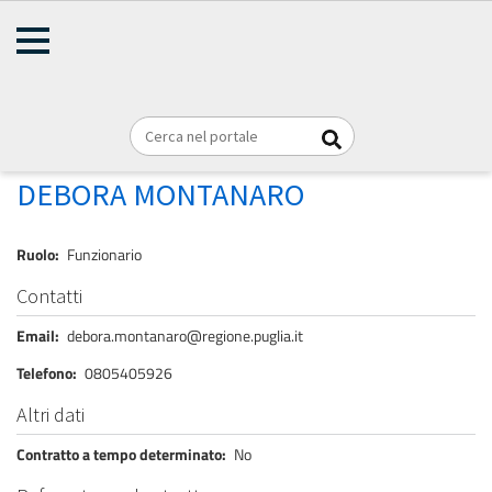
AMMINISTRAZIONE
Briciole
TRASPARENTE
Home
Personale
REGIONE PUGLIA
di
pane
MONTANARO DEBORA
DEBORA MONTANARO
Ruolo
Funzionario
Contatti
Email
debora.montanaro@regione.puglia.it
Telefono
0805405926
Altri dati
Contratto a tempo determinato
No