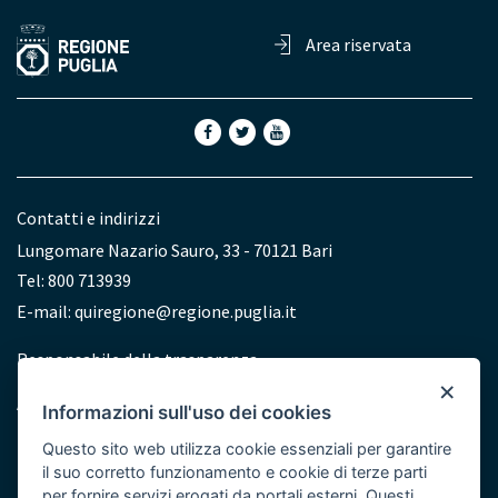
Area riservata
Contatti e indirizzi
Lungomare Nazario Sauro, 33 - 70121 Bari
Tel: 800 713939
E-mail:
quiregione@regione.puglia.it
Redazione
Responsabile della trasparenza
×
Accessibilità
Informazioni sull'uso dei cookies
Dichiarazione di accessibilità
Questo sito web utilizza cookie essenziali per garantire
il suo corretto funzionamento e cookie di terze parti
per fornire servizi erogati da portali esterni. Questi