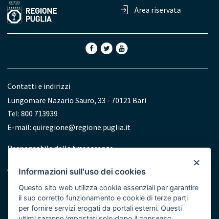
Area riservata
Contatti e indirizzi
Lungomare Nazario Sauro, 33 - 70121 Bari
Tel: 800 713939
E-mail:
quiregione@regione.puglia.it
Redazione
Responsabile della trasparenza
×
Accessibilità
Informazioni sull'uso dei cookies
Dichiarazione di accessibilità
Questo sito web utilizza cookie essenziali per garantire
il suo corretto funzionamento e cookie di terze parti
per fornire servizi erogati da portali esterni. Questi
ultimi saranno impostati solo dopo il consenso.