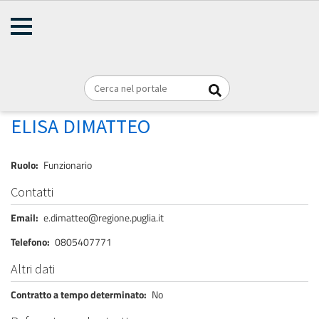
AMMINISTRAZIONE
Briciole
TRASPARENTE
Home
Personale
REGIONE PUGLIA
di
pane
DIMATTEO ELISA
ELISA DIMATTEO
Ruolo
Funzionario
Contatti
Email
e.dimatteo@regione.puglia.it
Telefono
0805407771
Altri dati
Contratto a tempo determinato
No