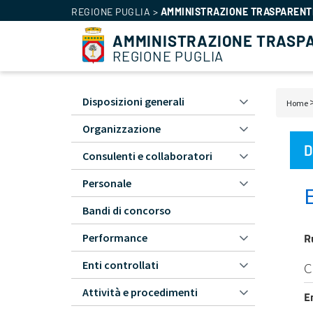
REGIONE PUGLIA
>
AMMINISTRAZIONE TRASPARENT
AMMINISTRAZIONE TRASP
REGIONE PUGLIA
Amministrazione
Disposizioni generali
Bric
Home
Trasparente
di
Organizzazione
-
pan
L1
D
Consulenti e collaboratori
Personale
Bandi di concorso
R
Performance
Enti controllati
C
Attività e procedimenti
E