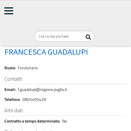
AMMINISTRAZIONE
Briciole
TRASPARENTE
Home
Personale
REGIONE PUGLIA
di
pane
GUADALUPI FRANCESCA
FRANCESCA GUADALUPI
Ruolo
Funzionario
Contatti
Email
f.guadalupi@regione.puglia.it
Telefono
0805405428
Altri dati
Contratto a tempo determinato
No