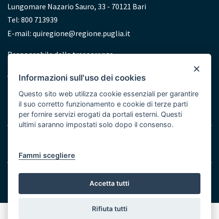
Lungomare Nazario Sauro, 33 - 70121 Bari
Tel: 800 713939
E-mail:
quiregione@regione.puglia.it
Redazione
Responsabile della trasparenza
×
Accessibilità
Informazioni sull'uso dei cookies
Dichiarazione di accessibilità
Questo sito web utilizza cookie essenziali per garantire
il suo corretto funzionamento e cookie di terze parti
per fornire servizi erogati da portali esterni. Questi
ultimi saranno impostati solo dopo il consenso.
Menu
Note legali
Cookie e Privacy
Bottom
Fammi scegliere
© Regione Puglia
Accetta tutti
Rifiuta tutti