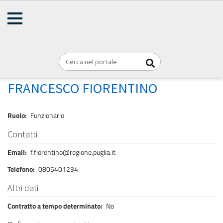
AMMINISTRAZIONE
Briciole
TRASPARENTE
Home
Personale
REGIONE PUGLIA
di
pane
FIORENTINO FRANCESCO
FRANCESCO FIORENTINO
Ruolo
Funzionario
Contatti
Email
f.fiorentino@regione.puglia.it
Telefono
0805401234
Altri dati
Contratto a tempo determinato
No