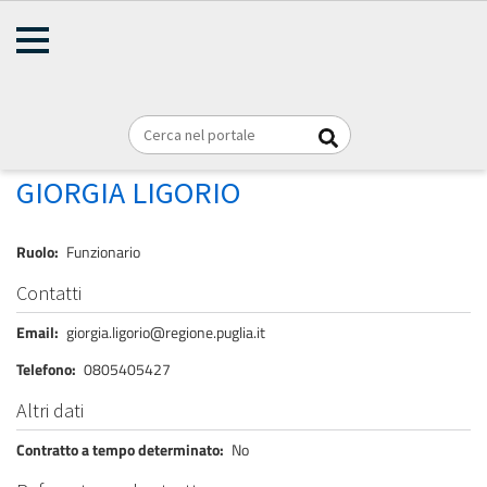
AMMINISTRAZIONE
Briciole
TRASPARENTE
Home
Personale
REGIONE PUGLIA
di
pane
LIGORIO GIORGIA
GIORGIA LIGORIO
Ruolo
Funzionario
Contatti
Email
giorgia.ligorio@regione.puglia.it
Telefono
0805405427
Altri dati
Contratto a tempo determinato
No