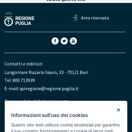
Area riservata
Contatti e indirizzi
Lungomare Nazario Sauro, 33 - 70121 Bari
Tel: 800 713939
E-mail:
quiregione@regione.puglia.it
Redazione
Responsabile della trasparenza
×
Accessibilità
Informazioni sull'uso dei cookies
Dichiarazione di accessibilità
Questo sito web utilizza cookie essenziali per garantire
il suo corretto funzionamento e cookie di terze parti