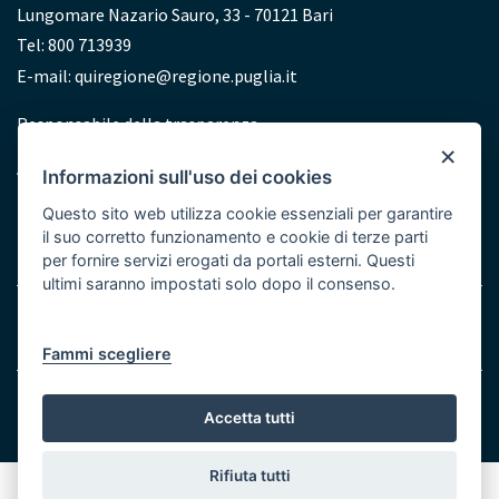
Lungomare Nazario Sauro, 33 - 70121 Bari
Tel: 800 713939
E-mail:
quiregione@regione.puglia.it
Redazione
Responsabile della trasparenza
×
Accessibilità
Informazioni sull'uso dei cookies
Dichiarazione di accessibilità
Questo sito web utilizza cookie essenziali per garantire
il suo corretto funzionamento e cookie di terze parti
per fornire servizi erogati da portali esterni. Questi
ultimi saranno impostati solo dopo il consenso.
Menu
Note legali
Cookie e Privacy
Bottom
Fammi scegliere
© Regione Puglia
Accetta tutti
Rifiuta tutti