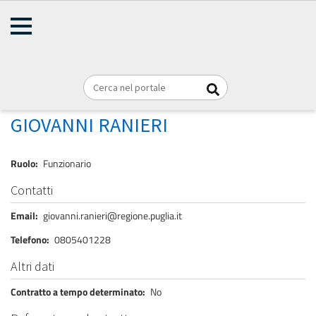
AMMINISTRAZIONE
Briciole
TRASPARENTE
Home
Personale
REGIONE PUGLIA
di
pane
RANIERI GIOVANNI
GIOVANNI RANIERI
Ruolo
Funzionario
Contatti
Email
giovanni.ranieri@regione.puglia.it
Telefono
0805401228
Altri dati
Contratto a tempo determinato
No